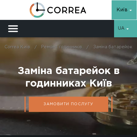
Київ
UA
КЛАСУ ЛЮКС
РЕПЛІКИ
ФЕШН
РАДЯНСЬКІ
Correa Київ
Ремонт годинників
Заміна батарейок
Ремені
ШВЕЙЦАРСЬКІ
ЯПОНСЬКІ
ПОРТФОЛІО
Браслети
Заміна батарейок в
Фурнітура
Ремонт механічних годинників
годинниках Київ
Інструменти
ЗАМОВИТИ ПОСЛУГУ
Реставрація годинників
Полірування годинникiв