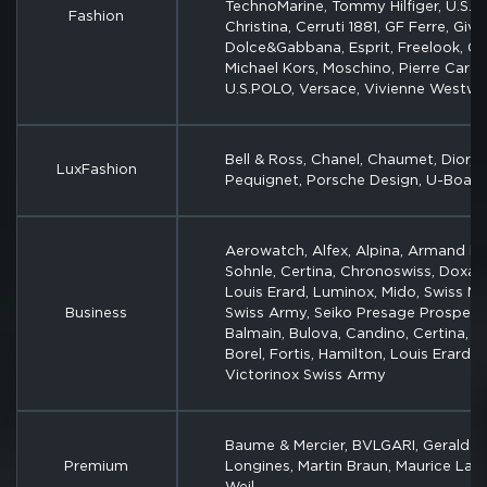
TechnoMarine, Tommy Hilfiger, U.S.P
Fashion
Christina, Cerruti 1881, GF Ferre, Giv
Dolce&Gabbana, Esprit, Freelook, Guc
Michael Kors, Moschino, Pierre Cardi
U.S.POLO, Versace, Vivienne Westw
Bell & Ross, Chanel, Chaumet, Dior, L
LuxFashion
Pequignet, Porsche Design, U-Boat
Aerowatch, Alfex, Alpina, Armand N
Sohnle, Certina, Chronoswiss, Doxa, E
Louis Erard, Luminox, Mido, Swiss Mil
Business
Swiss Army, Seiko Presage Prospex 
Balmain, Bulova, Candino, Certina, C
Borel, Fortis, Hamilton, Louis Erard, 
Victorinox Swiss Army
Baume & Mercier, BVLGARI, Gerald G
Premium
Longines, Martin Braun, Maurice Lac
Weil