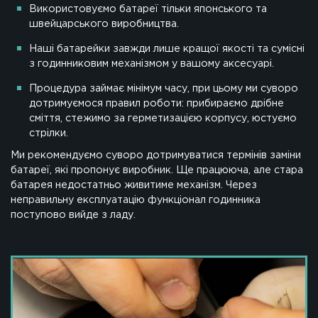
Використовуємо батареї тільки японського та
швейцарського виробництва.
Пошиття ремінців
Наші батарейки завжди лише кращої якості та сумісні
з годинниковим механізмом у вашому аксесуарі.
Процедура займає мінімум часу, при цьому ми суворо
дотримуємося правил роботи: прибираємо дрібне
Заміна годинникового механізму
сміття, стежимо за герметизацією корпусу, юстуємо
стрілки.
Ми рекомендуємо суворо дотримуватися термінів заміни
Заміна скла
батареї, які пропонує виробник. Ще працююча, але стара
батарея недостатньо живитиме механізм. Через
неправильну експлуатацію функціонал годинника
поступово вийде з ладу.
Репассаж годинників