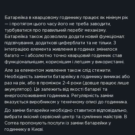
Батарейка в кварцовому годиннику працює як мінімум рік
Заміна батарейок
— і протягом цього часу його не треба заводити,
турбуватися про правильний перебіг механізму.
Батарейка також дозволила додати новий функціонал:
підсвічування, додаткові циферблати та не тільки. З
Заміна браслетів
інтеграцією елемента живлення в годинах змінилося
багато — і абсолютно точно кварцовий годинник став
функціональнішим, кориснішим і легшим у використанні.
Але за елементом живлення також слід стежити.
Заміна ремінців
Необхідність замінити батарейку в годиннику виникає або
раз на рік, або в проміжок 2-4 роки (довше працює лише
акумулятор). Це залежить від якості батареї та
енергоспоживання годинника. Регулярність заміни
Перевірка на герметичність
вказується виробником у технічному описі до годинника.
До заміни батарейки необхідно ставитися відповідально,
вибрати якісний сервісний центр та сумлінних майстрів. В
Correa пропонують послуги із заміни батарейки у
Ремонт кварцових годинників
годиннику в Києві.