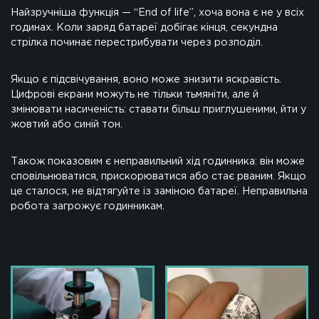
Найзручніша функція — “End of life”, хоча вона є не у всіх
годинах. Коли заряд батареї добігає кінця, секундна
стрілка починає перестрибувати через розподіл.
Якщо є підсвічування, воно може знизити яскравість.
Цифрові екрани можуть не тільки тьмяніти, але й
змінювати насиченість: ставати більш приглушеними, йти у
жовтий або синій тон.
Також показовим є неправильний хід годинника: він може
сповільнюватися, прискорюватися або стає рваним. Якщо
це сталося, не відтягуйте із заміною батареї. Неправильна
робота загрожує годинникам.