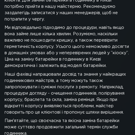
клієнта. Для заміни батарейки в годиннику в Києві
потрібно прийти в нашу майстерню. Рекомендуємо
заздалегідь записатися у наших менеджерів, щоб не
потрапити у чергу.
Ми відповідально підходимо до процедури, навіть якщо
вона займе лише кілька хвилин. Розуміємо, наскільки
важливо не пошкодити кришку, а також перевірити
герметичність корпусу. Усього цього неможливо досягти
в домашніх умовах або у неперевірених людей у ”кіоску”.
Ціна на заміну батарейки в годиннику в Києві
демократична і залежить від моделі батарейки.
Наші фахівці напрацювали досвід та знання у найкращих
годинникових майстрів, а тому можуть також
запропонувати і суміжні послуги з ремонту. Наприклад,
процедури догляду - очищення годинників, полірування
корпусу, браслета та скла, заміна ремінця. Якщо при
відкритті корпусу виявляються проблеми, майстер
говорить про це клієнтові і пропонує шляхи вирішення.
Пам'ятайте, що своєчасна та якісна заміна батарейки
може суттєво продовжити загальний термін служби
годинника.